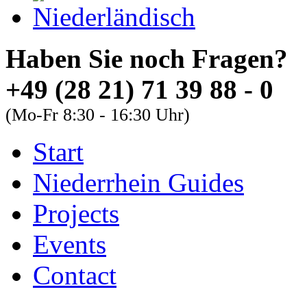
Haben Sie noch Fra
+49 (28 21) 71 39 88 - 0
(Mo-Fr 8:30 - 16:30 Uhr)
Start
About
Guides
FAQs
Niederrhein Guides
Font Size
Projects
Increase font size
Events
Decrease font size
Contact
Default font size