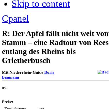
Skip to content
Apply
Reset
Cpanel
R: Der Apfel fällt nicht weit vo
Stamm – eine Radtour von Rees
entlang des Rheins bis
Grietherbusch
Mit Niederrhein-Guide
Doris
Baumann
n/a
Preise:
n/a
Erwachsene: