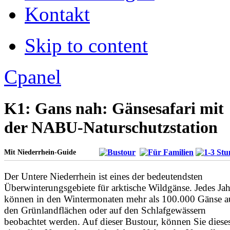
Decrease font size
Kontakt
Default font size
Skip to content
Apply
Reset
Cpanel
K1: Gans nah: Gänsesafari mit
der NABU-Naturschutzstation
Mit Niederrhein-Guide
Der Untere Niederrhein ist eines der bedeutendsten
Überwinterungsgebiete für arktische Wildgänse. Jedes Jah
können in den Wintermonaten mehr als 100.000 Gänse a
den Grünlandflächen oder auf den Schlafgewässern
beobachtet werden. Auf dieser Bustour, können Sie diese