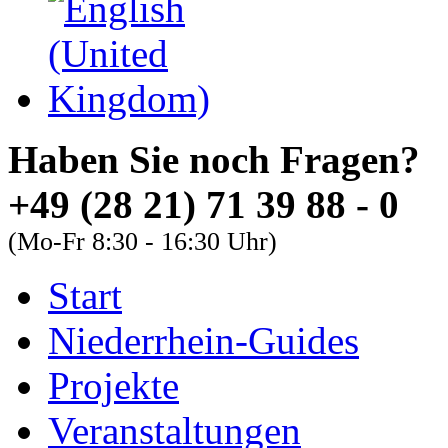
Haben Sie noch Fra
+49 (28 21) 71 39 88 - 0
(Mo-Fr 8:30 - 16:30 Uhr)
Start
About
Guides
FAQs
Niederrhein-Guides
Font Size
Projekte
Increase font size
Veranstaltungen