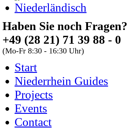
Haben Sie noch Fra
+49 (28 21) 71 39 88 - 0
(Mo-Fr 8:30 - 16:30 Uhr)
Start
About
Guides
FAQs
Niederrhein Guides
Font Size
Projects
Increase font size
Events
Decrease font size
Contact
Default font size