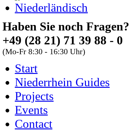
Haben Sie noch Fra
+49 (28 21) 71 39 88 - 0
(Mo-Fr 8:30 - 16:30 Uhr)
Start
About
Guides
FAQs
Niederrhein Guides
Font Size
Projects
Increase font size
Events
Decrease font size
Contact
Default font size