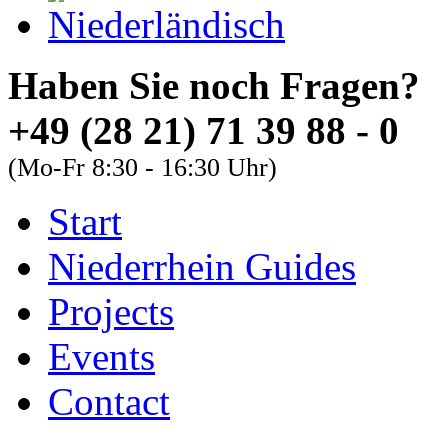
Haben Sie noch Fra
+49 (28 21) 71 39 88 - 0
(Mo-Fr 8:30 - 16:30 Uhr)
Start
About
Guides
FAQs
Niederrhein Guides
Font Size
Projects
Increase font size
Events
Decrease font size
Contact
Default font size