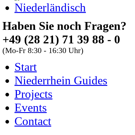
Haben Sie noch Fra
+49 (28 21) 71 39 88 - 0
(Mo-Fr 8:30 - 16:30 Uhr)
Start
About
Guides
FAQs
Niederrhein Guides
Font Size
Projects
Increase font size
Events
Decrease font size
Contact
Default font size