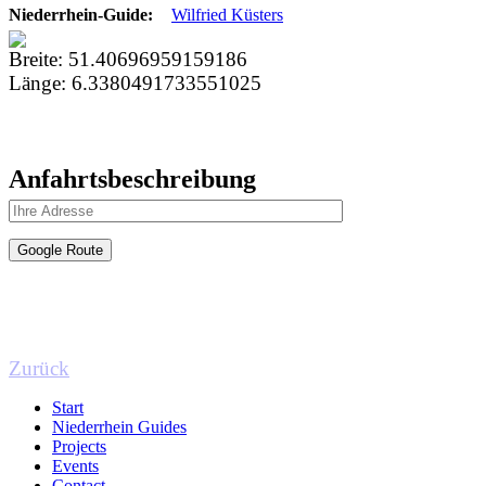
Niederrhein-Guide:
Wilfried Küsters
Breite:
51.40696959159186
Länge:
6.3380491733551025
Anfahrtsbeschreibung
Zurück
Start
Niederrhein Guides
Projects
Events
Contact