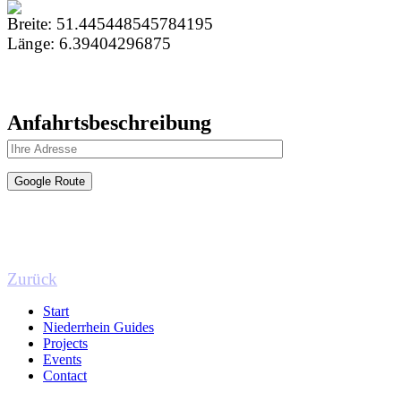
Breite:
51.445448545784195
Länge:
6.39404296875
Anfahrtsbeschreibung
Zurück
Start
Niederrhein Guides
Projects
Events
Contact