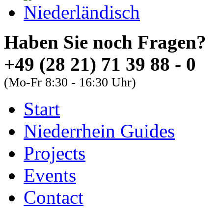
Haben Sie noch Fra
+49 (28 21) 71 39 88 - 0
(Mo-Fr 8:30 - 16:30 Uhr)
Start
About
Guides
FAQs
Niederrhein Guides
Font Size
Projects
Increase font size
Events
Decrease font size
Contact
Default font size