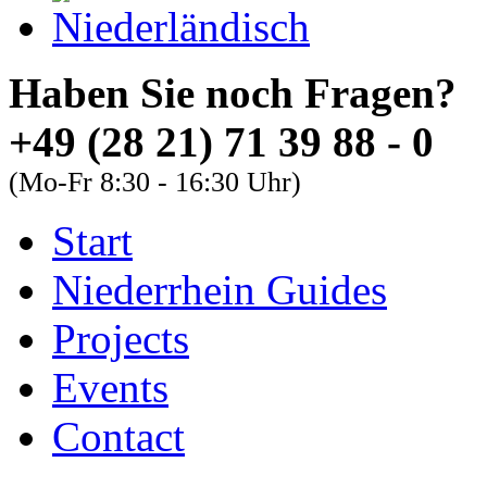
Haben Sie noch Fra
+49 (28 21) 71 39 88 - 0
(Mo-Fr 8:30 - 16:30 Uhr)
Start
About
Guides
FAQs
Niederrhein Guides
Font Size
Projects
Increase font size
Events
Decrease font size
Contact
Default font size