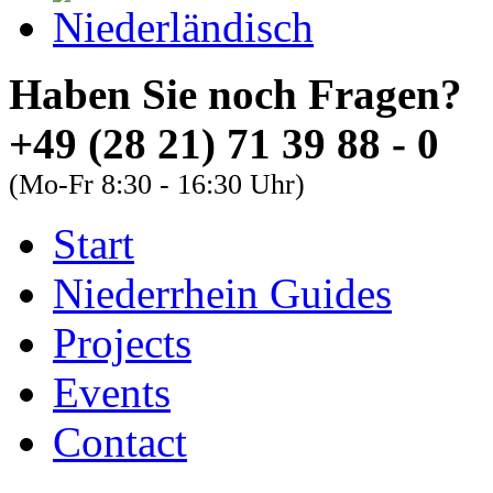
Haben Sie noch Fra
+49 (28 21) 71 39 88 - 0
(Mo-Fr 8:30 - 16:30 Uhr)
Start
About
Guides
FAQs
Niederrhein Guides
Font Size
Projects
Increase font size
Events
Decrease font size
Contact
Default font size