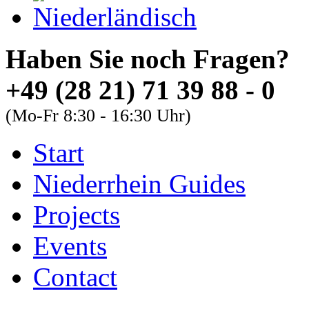
Haben Sie noch Fra
+49 (28 21) 71 39 88 - 0
(Mo-Fr 8:30 - 16:30 Uhr)
Start
About
Guides
FAQs
Niederrhein Guides
Font Size
Projects
Increase font size
Events
Decrease font size
Contact
Default font size