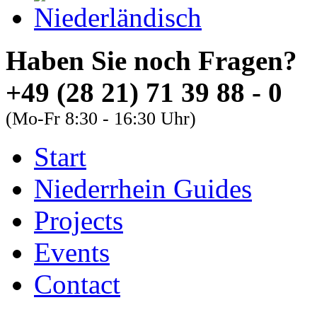
Haben Sie noch Fra
+49 (28 21) 71 39 88 - 0
(Mo-Fr 8:30 - 16:30 Uhr)
Start
About
Guides
FAQs
Niederrhein Guides
Font Size
Projects
Increase font size
Events
Decrease font size
Contact
Default font size