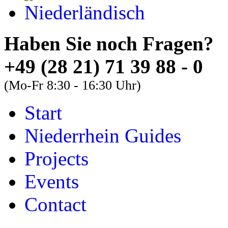
Haben Sie noch Fra
+49 (28 21) 71 39 88 - 0
(Mo-Fr 8:30 - 16:30 Uhr)
Start
About
Guides
FAQs
Niederrhein Guides
Font Size
Projects
Increase font size
Events
Decrease font size
Contact
Default font size