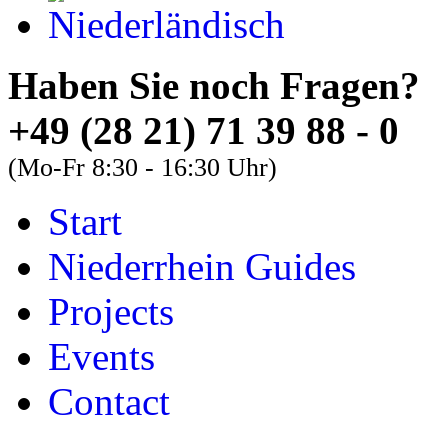
Haben Sie noch Fra
+49 (28 21) 71 39 88 - 0
(Mo-Fr 8:30 - 16:30 Uhr)
Start
About
Guides
FAQs
Niederrhein Guides
Font Size
Projects
Increase font size
Events
Decrease font size
Contact
Default font size