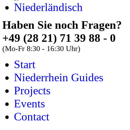
Haben Sie noch Fra
+49 (28 21) 71 39 88 - 0
(Mo-Fr 8:30 - 16:30 Uhr)
Start
About
Guides
FAQs
Niederrhein Guides
Font Size
Projects
Increase font size
Events
Decrease font size
Contact
Default font size