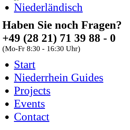
Haben Sie noch Fra
+49 (28 21) 71 39 88 - 0
(Mo-Fr 8:30 - 16:30 Uhr)
Start
About
Guides
FAQs
Niederrhein Guides
Font Size
Projects
Increase font size
Events
Decrease font size
Contact
Default font size