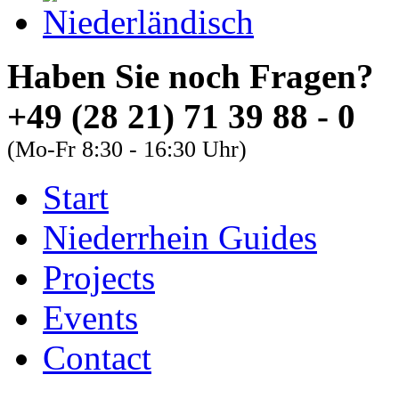
Haben Sie noch Fra
+49 (28 21) 71 39 88 - 0
(Mo-Fr 8:30 - 16:30 Uhr)
Start
About
Guides
FAQs
Niederrhein Guides
Font Size
Projects
Increase font size
Events
Decrease font size
Contact
Default font size