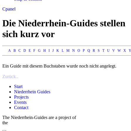
Apply
Reset
Cpanel
Die Niederrhein-Guides stellen
sich kurz vor
A
B
C
D
E
F
G
H
I
J
K
L
M
N
O
P
Q
R
S
T
U
V
W
X
Ein Guide mit diesem Buchstaben wurde noch nicht angelegt.
Zurück..
Start
Niederrhein Guides
Projects
Events
Contact
The Niederrhein-Guides are a project of
the