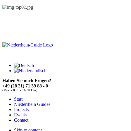
Haben Sie noch Fragen?
+49 (28 21) 71 39 88 - 0
(Mo-Fr 8:30 - 16:30 Uhr)
About
Guides
FAQs
Start
Font Size
Niederrhein Guides
Projects
Increase font size
Events
Decrease font size
Contact
Default font size
Skip to content