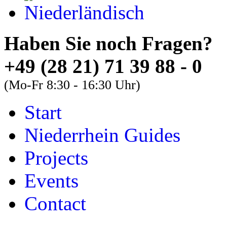
Haben Sie noch Fra
+49 (28 21) 71 39 88 - 0
(Mo-Fr 8:30 - 16:30 Uhr)
Start
About
Guides
FAQs
Niederrhein Guides
Font Size
Projects
Increase font size
Events
Decrease font size
Contact
Default font size