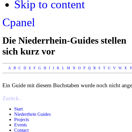
Skip to content
Apply
Reset
Cpanel
Die Niederrhein-Guides stellen
sich kurz vor
A
B
C
D
E
F
G
H
I
J
K
L
M
N
O
P
Q
R
S
T
U
V
W
X
Ein Guide mit diesem Buchstaben wurde noch nicht ange
Zurück..
Start
Niederrhein Guides
Projects
Events
Contact