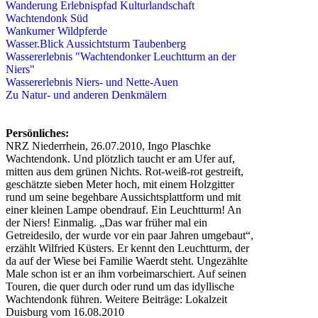
Wanderung Erlebnispfad Kulturlandschaft
Wachtendonk Süd
Wankumer Wildpferde
Wasser.Blick Aussichtsturm Taubenberg
Wassererlebnis "Wachtendonker Leuchtturm an der
Niers"
Wassererlebnis Niers- und Nette-Auen
Zu Natur- und anderen Denkmälern
Persönliches:
NRZ Niederrhein, 26.07.2010, Ingo Plaschke
Wachtendonk. Und plötzlich taucht er am Ufer auf,
mitten aus dem grünen Nichts. Rot-weiß-rot gestreift,
geschätzte sieben Meter hoch, mit einem Holzgitter
rund um seine begehbare Aussichtsplattform und mit
einer kleinen Lampe obendrauf. Ein Leuchtturm! An
der Niers! Einmalig. „Das war früher mal ein
Getreidesilo, der wurde vor ein paar Jahren umgebaut“,
erzählt Wilfried Küsters. Er kennt den Leuchtturm, der
da auf der Wiese bei Familie Waerdt steht. Ungezählte
Male schon ist er an ihm vorbeimarschiert. Auf seinen
Touren, die quer durch oder rund um das idyllische
Wachtendonk führen. Weitere Beiträge: Lokalzeit
Duisburg vom 16.08.2010