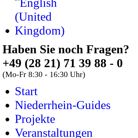
Haben Sie noch Fra
+49 (28 21) 71 39 88 - 0
(Mo-Fr 8:30 - 16:30 Uhr)
Start
About
Guides
FAQs
Niederrhein-Guides
Font Size
Projekte
Increase font size
Veranstaltungen