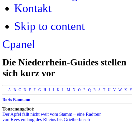
Decrease font size
Kontakt
Default font size
Skip to content
Apply
Reset
Cpanel
Die Niederrhein-Guides stellen
sich kurz vor
A
B
C
D
E
F
G
H
I
J
K
L
M
N
O
P
Q
R
S
T
U
V
W
X
Doris Baumann
Tourenangebot:
Der Apfel fällt nicht weit vom Stamm – eine Radtour
von Rees entlang des Rheins bis Grietherbusch