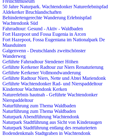
Freilichtmuseum
50 Jahre Naturpark. Wachtendonker Naturerlebnispfad
Aldekerker Bruchlandschaften
Behindertengerechte Wanderung Erlebnispfad
Wachtendonk Süd
Fahrradtour: Gesund - Aktiv - Waldbaden
Fort Hazepoot und Fossa Eugenia in Arcen
Fort Hazepoot, Fossa Eugeniana im Nationalpark De
Maasduinen
Galgenvenn - Deutschlands zweitschönster
Wanderweg
Geführte Fahrradtour Stendener Höhen
Geführte Kerkener Radtour zur Niers Renaturierung
Geführte Kerkener Vollmondwanderung
Geführte Radtour Niers, Nette und Abtei Mariendonk
Geführte Wachtendonker Rad- und Nierspaddeltour
Kindertour Wachtendonk Kerken
Naturerlebnis hautnah - Geführte Wachtendonker
Nierspaddeltour
Naturführung zum Thema Waldbaden
Naturführung zum Thema Waldbaden
Naturpark Abendführung Wachtendonk
Naturpark Stadtführung aus Sicht von Kinderaugen
Naturpark Stadtführung entlang des renaturierten
Bodendenkmals Stadtgraben in Wachtendonk