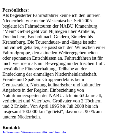
Persönliches:
Als begeisterter Fahrradfahrer kenne ich den unteren
Niederrhein wie meine Westentasche. Seit 2005
begleite ich Fahrradtouren der NABU Kranenburg.
"Mein" Gebiet geht von Nijmegen über Arnheim,
Doetinchem, Bocholt nach Geldern, Straelen bis
Kranenburg. Die Tourendauer- und -länge ist sehr
individuell gehalten, sie passt sich den Wünschen einer
Fahrradgruppe, den aktuellen Wettergegebenheiten
oder spontanen Entschlüssen an. Fahrradfahren ist für
mich viel mehr als nur Bewegung an der frischen Luft:
persönliche Fitnesserhaltung, Teilhabe an der
Entdeckung der einmaligen Niederrheinlandschaft,
Freude und Spaß am Gruppenerlebnis beim
Genussradeln, Nutzung kulinarischer und kultureller
Angebote in der Region, Einbeziehung von
Naturkundeexperten der NABU. Ich bin 63 Jahre alt,
verheiratet und Vater bzw. Großvater von 2 Töchtern
und 2 Enkeln. Von April 1995 bis Juli 2008 bin ich
insgesamt 100.000 km "gefietst", davon ca. 90 % am
unteren Niederrhein.
Kontakt:
Johannes-Vermaasen@t-online.de