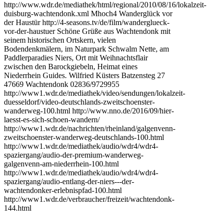
http://www.wdr.de/mediathek/html/regional/2010/08/16/lokalzeit-
duisburg-wachtendonk.xml Mhoch4 Wanderglück vor
der Haustür http://4-seasons.tv/de/film/wanderglueck-
vor-der-haustuer Schöne Grüße aus Wachtendonk mit
seinem historischen Ortskern, vielen
Bodendenkmälern, im Naturpark Schwalm Nette, am
Paddlerparadies Niers, Ort mit Weihnachtsflair
zwischen den Barockgiebeln, Heimat eines
Niederrhein Guides. Wilfried Küsters Batzensteg 27
47669 Wachtendonk 02836/9729955
http://www1.wdr.de/mediathek/video/sendungen/lokalzeit-
duesseldorf/video-deutschlands-zweitschoenster-
wanderweg-100.html http://www.nno.de/2016/09/hier-
laesst-es-sich-schoen-wandern/
http://www1.wdr.de/nachrichten/rheinland/galgenvenn-
zweitschoenster-wanderweg-deutschlands-100.html
http://www1.wdr.de/mediathek/audio/wdr4/wdr4-
spaziergang/audio-der-premium-wanderweg-
galgenvenn-am-niederrhein-100.html
http://www1.wdr.de/mediathek/audio/wdr4/wdr4-
spaziergang/audio-entlang-der-niers---der-
wachtendonker-erlebnispfad-100.html
http://www1.wdr.de/verbraucher/freizeit/wachtendonk-
144.html