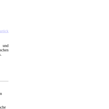
urück
n und
ischen
.
en
ache