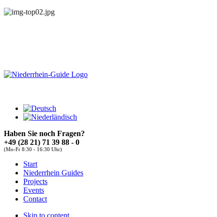
Haben Sie noch Fragen?
+49 (28 21) 71 39 88 - 0
(Mo-Fr 8:30 - 16:30 Uhr)
About
Guides
FAQs
Start
Font Size
Niederrhein Guides
Projects
Increase font size
Events
Decrease font size
Contact
Default font size
Skip to content