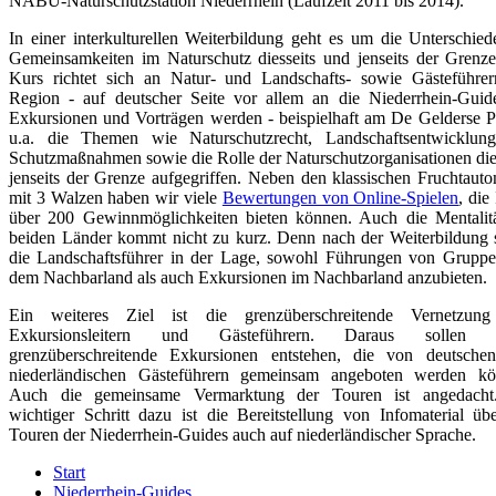
NABU-Naturschutzstation Niederrhein (Laufzeit 2011 bis 2014).
In einer interkulturellen Weiterbildung geht es um die Unterschie
Gemeinsamkeiten im Naturschutz diesseits und jenseits der Grenz
Kurs richtet sich an Natur- und Landschafts- sowie Gästeführer
Region - auf deutscher Seite vor allem an die Niederrhein-Guid
Exkursionen und Vorträgen werden - beispielhaft am De Gelderse P
u.a. die Themen wie Naturschutzrecht, Landschaftsentwicklun
Schutzmaßnahmen sowie die Rolle der Naturschutzorganisationen di
jenseits der Grenze aufgegriffen. Neben den klassischen Fruchtaut
mit 3 Walzen haben wir viele
Bewertungen von Online-Spielen
, die
über 200 Gewinnmöglichkeiten bieten können. Auch die Mentalitä
beiden Länder kommt nicht zu kurz. Denn nach der Weiterbildung 
die Landschaftsführer in der Lage, sowohl Führungen von Gruppe
dem Nachbarland als auch Exkursionen im Nachbarland anzubieten.
Ein weiteres Ziel ist die grenzüberschreitende Vernetzun
Exkursionsleitern und Gästeführern. Daraus sollen 
grenzüberschreitende Exkursionen entstehen, die von deutsche
niederländischen Gästeführern gemeinsam angeboten werden kö
Auch die gemeinsame Vermarktung der Touren ist angedacht
wichtiger Schritt dazu ist die Bereitstellung von Infomaterial üb
Touren der Niederrhein-Guides auch auf niederländischer Sprache.
Start
Niederrhein-Guides