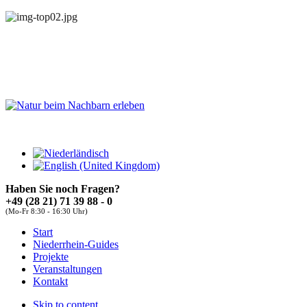
Haben Sie noch Fragen?
+49 (28 21) 71 39 88 - 0
(Mo-Fr 8:30 - 16:30 Uhr)
About
Guides
FAQs
Start
Font Size
Niederrhein-Guides
Projekte
Increase font size
Veranstaltungen
Decrease font size
Kontakt
Default font size
Skip to content