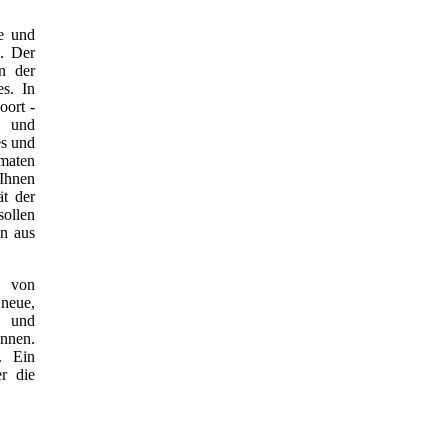
de und
e. Der
n der
es. In
oort -
g und
es und
omaten
 Ihnen
t der
sollen
n aus
g von
neue,
n und
nnen.
. Ein
er die