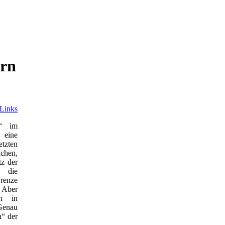
arn
Links
t“ im
 eine
tzten
ichen,
tz der
h die
Grenze
. Aber
en in
Genau
n“ der