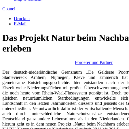
Apply
Reset
Cpanel
Drucken
E-Mail
Das Projekt Natur beim Nachb
erleben
Förderer und Partner
Der deutsch-niederländische Grenzraum „De Gelderse Poor
Städteviereck Arnhem, Nijmegen, Kleve und Emmerich hat
gemeinsame Entstehungsgeschichte: hier entstanden nach der le
Eiszeit weite Niederungsflächen mit großen Überschwemmungsbere
die noch heute vom Rhein-Waal-Flusssystem geprägt ist. Doch tro
gleichen naturräumlichen Startbedingungen entwickelte sic
Landschaft in den letzten Jahrhunderten diesseits und jenseits der 
unterschiedlich. Verantwortlich dafür ist der wirtschaftende Mensch
auch durch unterschiedliche Naturschutzansätze entstanden
Deutschland ganz andere Lebensräume als in den Niederlanden. 
hierum geht es in dem neuen Projekt „Natur beim Nachbarn erlebe