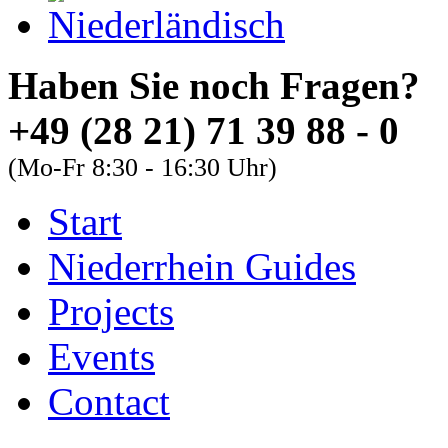
Haben Sie noch Fra
+49 (28 21) 71 39 88 - 0
(Mo-Fr 8:30 - 16:30 Uhr)
Start
About
Guides
FAQs
Niederrhein Guides
Font Size
Projects
Increase font size
Events
Decrease font size
Contact
Default font size